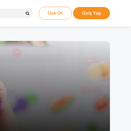
Üye Ol
Giriş Yap
Search