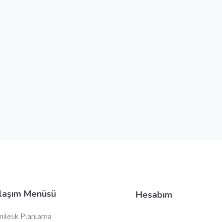
laşım Menüsü
Hesabım
ilelik Planlama