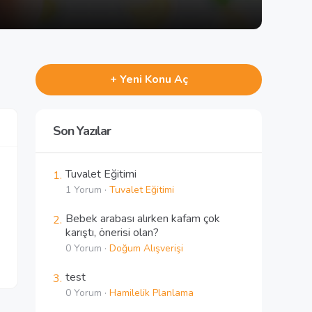
+ Yeni Konu Aç
Son Yazılar
Tuvalet Eğitimi
1 Yorum ·
Tuvalet Eğitimi
Bebek arabası alırken kafam çok
karıştı, önerisi olan?
0 Yorum ·
Doğum Alışverişi
test
0 Yorum ·
Hamilelik Planlama