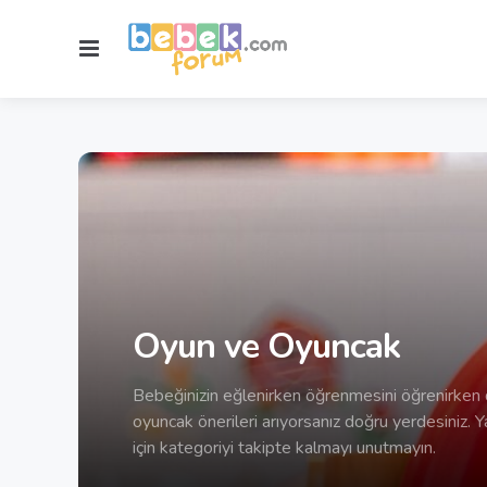
Menu
Oyun ve Oyuncak
Bebeğinizin eğlenirken öğrenmesini öğrenirken
oyuncak önerileri arıyorsanız doğru yerdesiniz. 
için kategoriyi takipte kalmayı unutmayın.