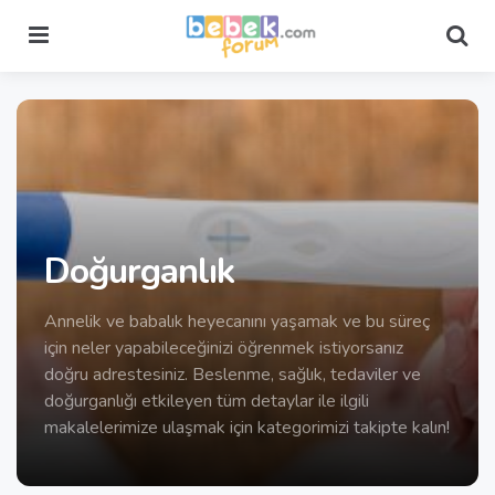
Menu
Sea
Doğurganlık
Annelik ve babalık heyecanını yaşamak ve bu süreç
için neler yapabileceğinizi öğrenmek istiyorsanız
doğru adrestesiniz. Beslenme, sağlık, tedaviler ve
doğurganlığı etkileyen tüm detaylar ile ilgili
makalelerimize ulaşmak için kategorimizi takipte kalın!