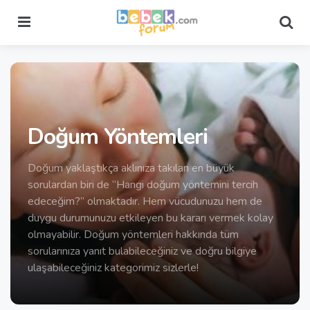
Menu
Sea
Doğum Yöntemleri
Doğum yaklaştıkça aklınıza takılan en büyük
sorulardan biri de “Hangi doğum yöntemini tercih
edeceğim?” olmaktadır. Hem vücudunuzu hem de
duygu durumunuzu etkileyen bu kararı vermek kolay
olmayabilir. Doğum yöntemleri hakkında tüm
sorularınıza yanıt bulabileceğiniz ve doğru bilgiye
ulaşabileceğiniz kategorimiz sizlerle!