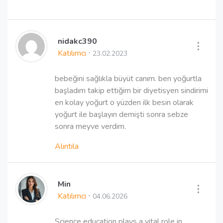
nidakc390
︙
Katılımcı
⋅
23.02.2023
bebeğini sağlıkla büyüt canım. ben yoğurtla
başladım takip ettiğim bir diyetisyen sindirimi
en kolay yoğurt o yüzden ilk besin olarak
yoğurt ile başlayın demişti sonra sebze
sonra meyve verdim.
Alıntıla
Min
︙
Katılımcı
⋅
04.06.2026
Science education plays a vital role in