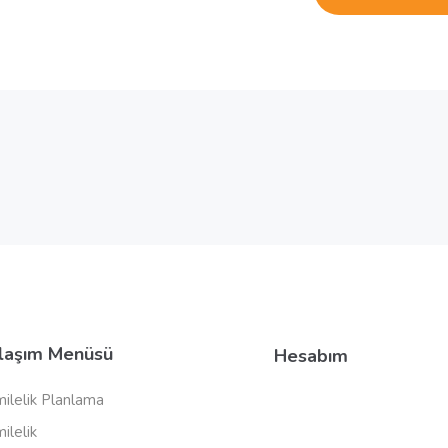
laşım Menüsü
Hesabım
ilelik Planlama
ilelik