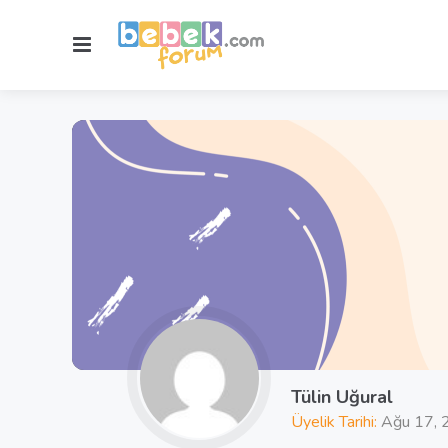
Menu
Tülin Uğural
Üyelik Tarihi:
Ağu 17, 