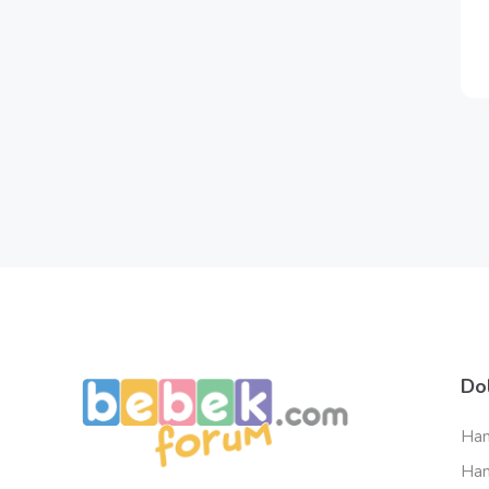
Do
Ham
Ham