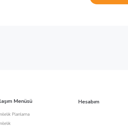
laşım Menüsü
Hesabım
ilelik Planlama
ilelik